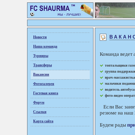
ВАКАН
Новости
Наша команда
Команда ведет 
Турниры
Трансферы
топтальщики газо
группа поддержк
Вакансии
врач-массажистка
мальчики подающ
Фотогалерея
водитель автобуса
Гостевая книга
фото-видео опера
Форум
Если Вас заинт
Ссылки
резюме на наш
Карта сайта
Будем рады
пр