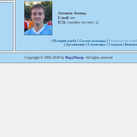
Антипов Леонид
.
E-mail:
нет.
ICQ:
считайте что нету :)).
||
История клуба
||
Состав команды
||
Руководство клу
||
Достижения
||
Статистика
||
Стадион
||
Контак
Copyright © 2005-2026 by
ВордЧекер
. All rights reserved