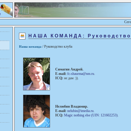
Сего
НАША КОМАНДА: Руководство
/ Руководство клуба
Наша команда
Симагин Андрей
.
E-mail:
fc-shaurma@nm.ru
.
ICQ:
не дам :)).
Нелюбин Владимир
.
E-mail:
nelubin@imedia.ru
.
ICQ:
Magic nothing else (UIN: 121602253)
.