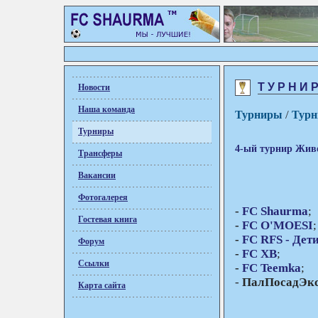
ТУРНИР
Новости
Наша команда
/
Турниры
Тур
Турниры
4-ый турнир Живог
Трансферы
Вакансии
Фотогалерея
-
FC Shaurma
;
Гостевая книга
-
FC O'MOESI
;
-
FC RFS - Дет
Форум
-
FC XB
;
Ссылки
-
FC Teemka
;
-
ПалПосадЭк
Карта сайта