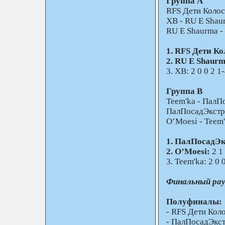
Группа A
RFS Дети Колоск
XB - RU E Shaur
RU E Shaurma - 
1. RFS Дети Ко
2. RU E Shaurm
3. XB: 2 0 0 2 1-
Группа B
Teem'ka - ПалП
ПалПосадЭкстри
O’Moesi - Teem'k
1. ПалПосадЭ
2. O’Moesi:
2 1 
3. Teem'ka: 2 0 0
Финальный рау
Полуфиналы:
- RFS Дети Коло
- ПалПосадЭкст