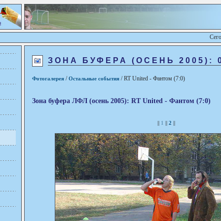
Сего
ЗОНА БУФЕРА (ОСЕНЬ 2005): 
/
/ RT United - Фантом (
7
:
0
)
Фотогалерея
Остальные события
Зона буфера ЛФЛ (осень 2005): RT United - Фантом (
7
:
0
)
||
1
||
2
||