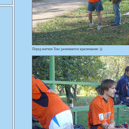
Перед матчем Токс разминается красненьким :))