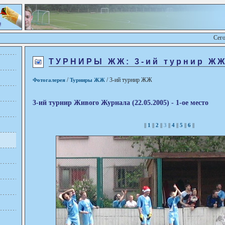
Сего
ТУРНИРЫ ЖЖ: 3-ий турнир Ж
/
/ 3-ий турнир ЖЖ
Фотогалерея
Турниры ЖЖ
3-ий турнир Живого Журнала (22.05.2005) - 1-ое место
||
1
||
2
||
3
||
4
||
5
||
6
||